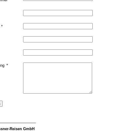
*
t
*
ung
*
n
__________________
ssner-Reisen GmbH