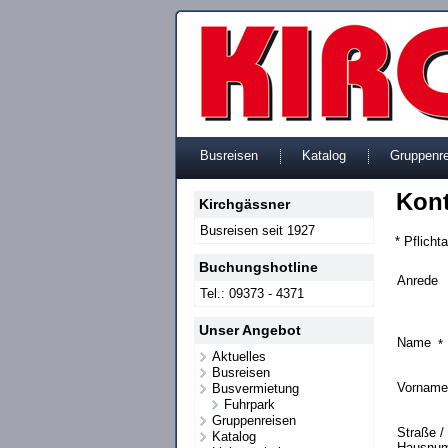
Busreisen
Katalog
Gruppenr
Kont
Kirchgässner
Busreisen seit 1927
* Pflicht
Buchungshotline
Anrede
Tel.: 09373 - 4371
Unser Angebot
Name
*
Aktuelles
Busreisen
Vornam
Busvermietung
Fuhrpark
Gruppenreisen
Straße /
Katalog
Hausnu