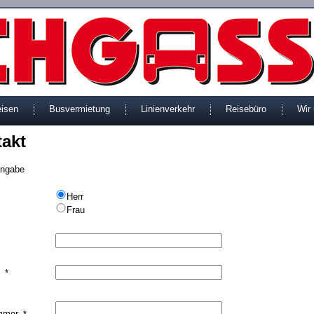
eisen
Busvermietung
Linienverkehr
Reisebüro
Wir
akt
angabe
Herr
Frau
e
*
mmer