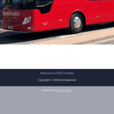
Impressum
|
AGB
|
Kontakt
Copyright © 2026 Kirchgässner
Powered by
Sir-FlashAlot
.