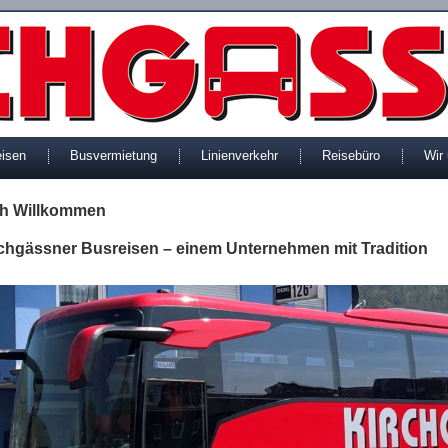
eisen
Busvermietung
Linienverkehr
Reisebüro
Wir
ch Willkommen
rchgässner Busreisen – einem Unternehmen mit Tradition